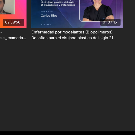
02:58:50
01:37:15
o-
Enfermedad por modelantes (Biopolimeros)
osis_mamaria-
Desafíos para el cirujano plástico del siglo 21
_en_la_era_d
Diagnóstico y tratamiento