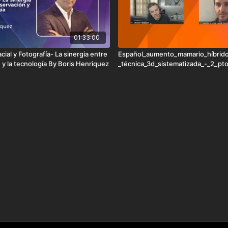
01:33:00
cial y Fotografía- La sinergia entre
Español_aumento_mamario_híbrid
n y la tecnología By Boris Henriquez
_técnica_3d_sistematizada_-_2_pt
_reclasificando_la_ptosis_mamaria
(720p)