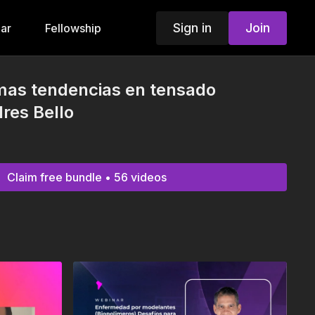
Sign in
Join
ar
Fellowship
imas tendencias en tensado
dres Bello
Claim free bundle • 56 videos